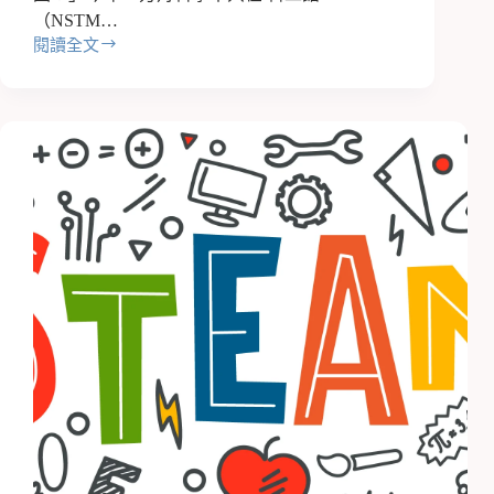
（NSTM…
閱讀全文
🚀
方
舟
科
學
x
美
寶
童
年:
科
學
力
與
沉
浸
式
的
跨
界