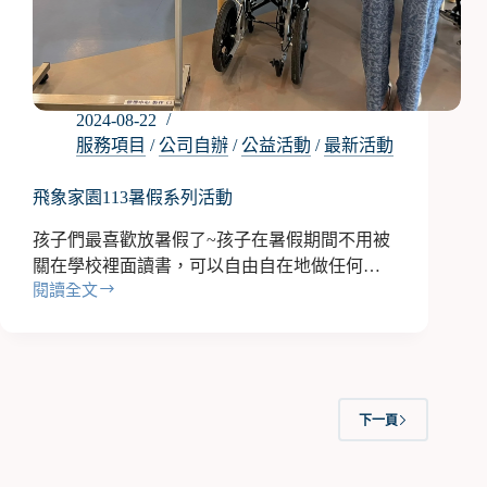
間！
2024-08-22
服務項目
/
公司自辦
/
公益活動
/
最新活動
飛象家園113暑假系列活動
孩子們最喜歡放暑假了~孩子在暑假期間不用被
關在學校裡面讀書，可以自由自在地做任何…
閱讀全文
飛
象
家
園
113
暑
下一頁
假
系
列