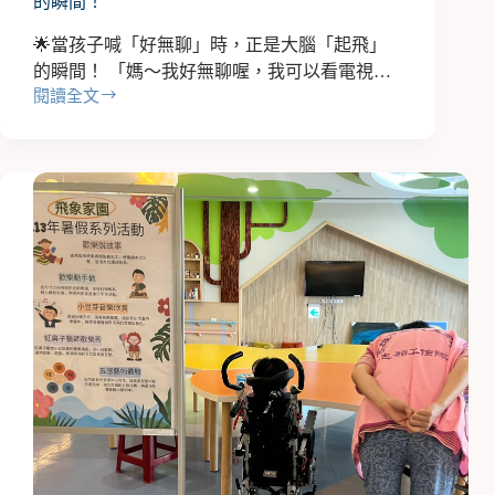
的瞬間！
🌟當孩子喊「好無聊」時，正是大腦「起飛」
的瞬間！ 「媽～我好無聊喔，我可以看電視…
閱讀全文
🌟
當
孩
子
喊
「好
無
聊」
時，
正
是
大
腦
「起
飛」
的
瞬