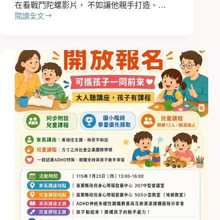
在看戰鬥陀螺影片， 不如讓他親手打造、…
閱讀全文
暑
假
夏
令
營
~
方
舟
教
什
麼?