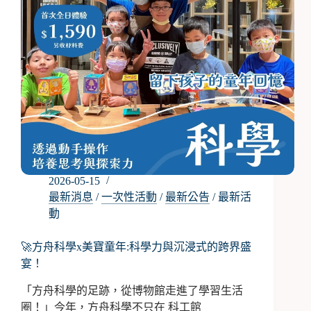
課
程
2026-05-15
最新消息
/
一次性活動
/
最新公告
/
最新活
動
🚀方舟科學x美寶童年:科學力與沉浸式的跨界盛
宴！
「方舟科學的足跡，從博物館走進了學習生活
圈！」今年，方舟科學不只在 科工館