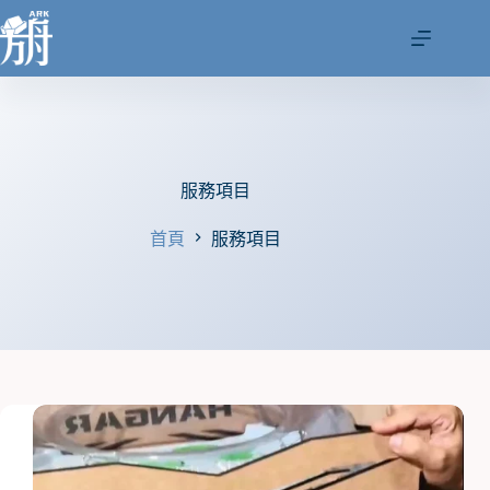
跳
至
主
要
內
容
服務項目
首頁
服務項目