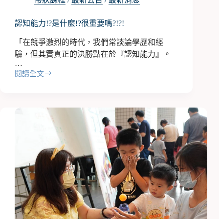
認知能力!?是什麼!?很重要嗎?!?!
「在競爭激烈的時代，我們常談論學歷和經
驗，但其實真正的決勝點在於『認知能力』。
…
閱讀全文
認
知
能
力!?
是
什
麼!?
很
重
要
嗎?!?!