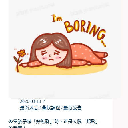
社
區
親
子
手
作
活
動
2026-03-13
最新消息
/
帶狀課程
/
最新公告
🌟當孩子喊「好無聊」時，正是大腦「起飛」