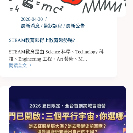
盛
宴！
2026-04-30
最新消息
/
帶狀課程
/
最新公告
STEAM教育跟得上教育趨勢嗎?
STEAM教育是由 Science 科學、Technology 科
技、Engineering 工程、Art 藝術、M…
閱讀全文
STEAM
教
育
跟
得
上
教
育
趨
勢
嗎?