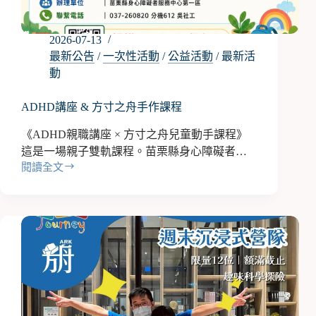
2026-07-13
最新公告
/
一次性活動
/
公益活動
/
最新活
動
ADHD講座 & 方寸之舟手作課程
《ADHD親職講座 × 方寸之舟兒童動手課程》
這是一場親子雙軌課程。苗栗縣身心障礙者…
閱讀全文
ADHD
講
座
&
方
寸
之
舟
手
作