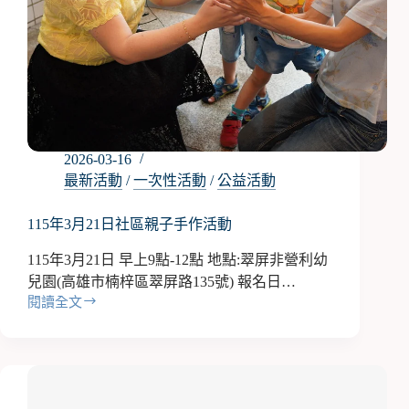
2026-03-16
最新活動
/
一次性活動
/
公益活動
115年3月21日社區親子手作活動
115年3月21日 早上9點-12點 地點:翠屏非營利幼
兒園(高雄市楠梓區翠屏路135號) 報名日…
閱讀全文
115
年
3
月
21
日