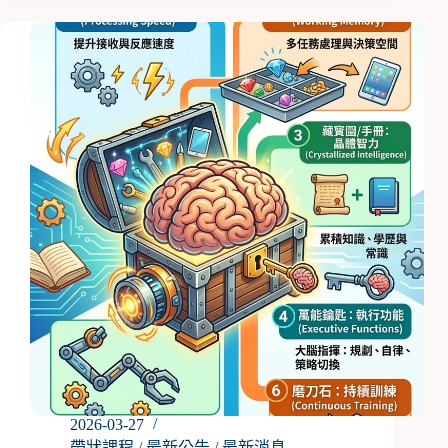
舟
科
學
夏
令
營
來
了
2026-03-27
帶狀課程
/
最新公告
/
最新消息